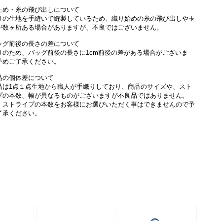
止め・糸の飛び出しについて
りの生地を手縫いで縫製しているため、織り始めの糸の飛び出しや玉
が数ヶ所ある場合がありますが、不良ではございません。
ッグ前後の長さの差について
りのため、バッグ前後の長さに1cm前後の差がある場合がございま
予めご了承ください。
品の個体差について
品は1点１点生地から職人が手織りしており、商品のサイズや、スト
プの本数、幅が異なるものがございますが不良品ではありません。
、ストライプの本数をお客様にお選びいただく事はできませんので予
了承ください。