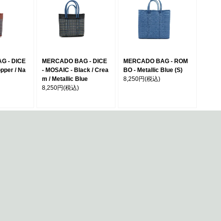
G - DICE
MERCADO BAG - DICE
MERCADO BAG - ROM
pper / Na
- MOSAIC - Black / Crea
BO - Metallic Blue (S)
m / Metallic Blue
8,250円
(税込)
8,250円
(税込)