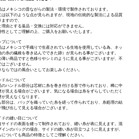
品はメキシコの昔ながらの製法・環境で製作されております。
には以下のような点が見られますが、現地の伝統的な製法による品質
りますので、
と理由とする返品・交換には対応ができません。
特性としてご理解の上、ご購入をお願いいたします。
ップについて
品はメキシコで手織りで生産されている生地を使用している為、ネッ
他の糸の繊維を巻き込んでできた跡）が見られる事がございます。
の薄い商品ですと色移りやシミのように見える事がございますが、不
ではございません。
りならではの風合いとしてお楽しみください。
ンドルについて
品のハンドル部分は芯材に糸を巻き付ける形で作られており、稀に中
材が見える場合がございます。気になる場合は糸をずらしていただく
材が見えなくなります。
も部分は、バッグを織っていた糸を縒って作られており、糸処理の結
が飛び出して見える場合がございます。
イドの縫い目について
はサイドの表面を縫って制作されており、縫い糸が表に見えます。混
ザインのバッグの場合、サイドの縫い糸が目立つように見えますが、
らについても商品の特徴としてご理解ください。