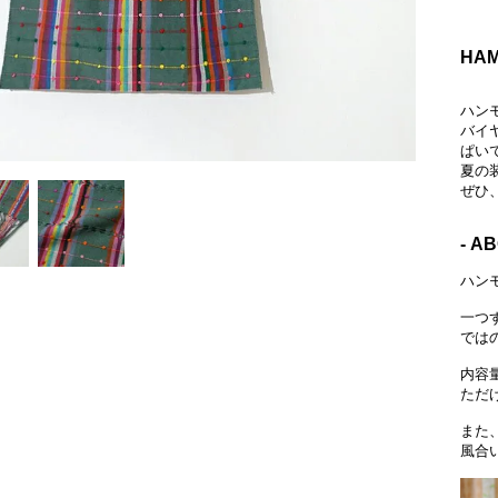
HAM
ハン
バイ
ぱい
夏の
ぜひ
- A
ハン
一つ
では
内容
ただ
また
風合