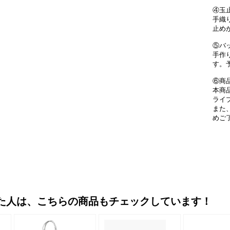
④玉
手織
止め
⑤バ
手作
す。
⑥商
本商
ライ
また
めご
た人は、こちらの商品もチェックしています！