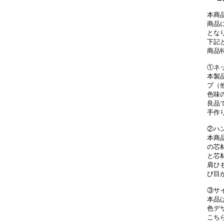
本商
商品
とな
下記
商品
①ネ
本製
プ（
色味
良品
手作
②ハ
本商
の芯
と芯
肩ひ
び目
③サ
本品
色デ
こち