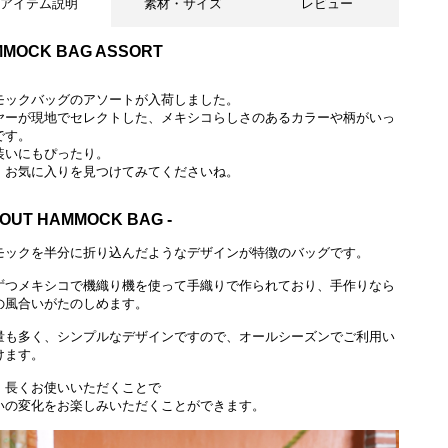
アイテム説明
素材・サイズ
レビュー
MOCK BAG ASSORT
モックバッグのアソートが入荷しました。
ヤーが現地でセレクトした、メキシコらしさのあるカラーや柄がいっ
です。
装いにもぴったり。
、お気に入りを見つけてみてくださいね。
BOUT HAMMOCK BAG -
モックを半分に折り込んだようなデザインが特徴のバッグです。
ずつメキシコで機織り機を使って手織りで作られており、手作りなら
の風合いがたのしめます。
量も多く、シンプルなデザインですので、オールシーズンでご利用い
けます。
、長くお使いいただくことで
いの変化をお楽しみいただくことができます。