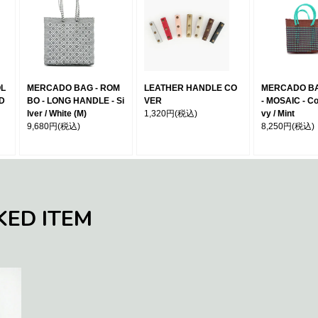
OL
MERCADO BAG - ROM
LEATHER HANDLE CO
MERCADO BA
 D
BO - LONG HANDLE - Si
VER
- MOSAIC - Co
lver / White (M)
1,320円
(税込)
vy / Mint
9,680円
(税込)
8,250円
(税込)
KED ITEM