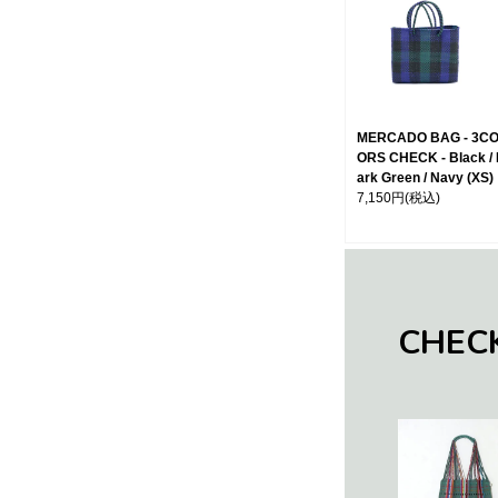
MERCADO BAG - 3C
ORS CHECK - Black /
ark Green / Navy (XS)
7,150円
(税込)
CHEC