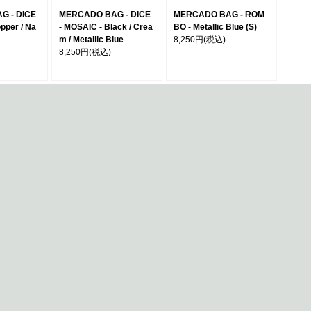
G - DICE
MERCADO BAG - DICE
MERCADO BAG - ROM
pper / Na
- MOSAIC - Black / Crea
BO - Metallic Blue (S)
m / Metallic Blue
8,250円
(税込)
8,250円
(税込)