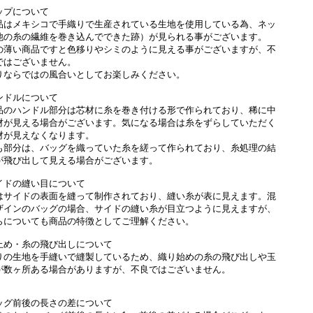
ップについて
品はメキシコで手織りで生産されている生地を使用している為、ネッ
他の糸の繊維を巻き込んでできた跡）が見られる事がございます。
の薄い商品ですと色移りやシミのように見える事がございますが、不
ではございません。
りならではの風合いとしてお楽しみください。
ンドルについて
品のハンドル部分は芯材に糸を巻き付ける形で作られており、稀に中
材が見える場合がございます。気になる場合は糸をずらしていただく
材が見えなくなります。
も部分は、バッグを織っていた糸を縒って作られており、糸処理の結
が飛び出して見える場合がございます。
イドの縫い目について
はサイドの表面を縫って制作されており、縫い糸が表に見えます。混
ザインのバッグの場合、サイドの縫い糸が目立つように見えますが、
らについても商品の特徴としてご理解ください。
止め・糸の飛び出しについて
りの生地を手縫いで縫製しているため、織り始めの糸の飛び出しや玉
が数ヶ所ある場合がありますが、不良ではございません。
ッグ前後の長さの差について