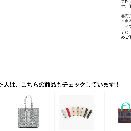
手作
す。
⑥商
本商
ライ
また
めご
た人は、こちらの商品もチェックしています！