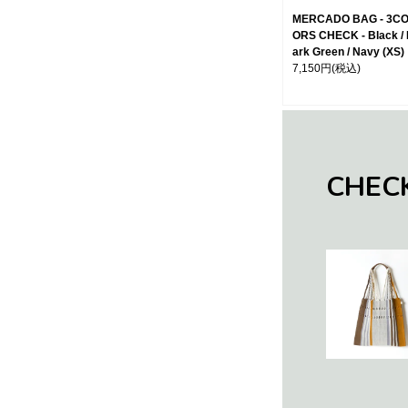
MERCADO BAG - 3C
ORS CHECK - Black /
ark Green / Navy (XS)
7,150円
(税込)
CHEC