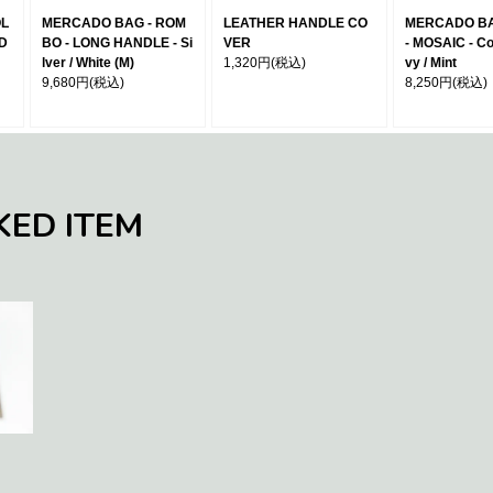
OL
MERCADO BAG - ROM
LEATHER HANDLE CO
MERCADO BA
 D
BO - LONG HANDLE - Si
VER
- MOSAIC - Co
lver / White (M)
1,320円
(税込)
vy / Mint
9,680円
(税込)
8,250円
(税込)
KED ITEM