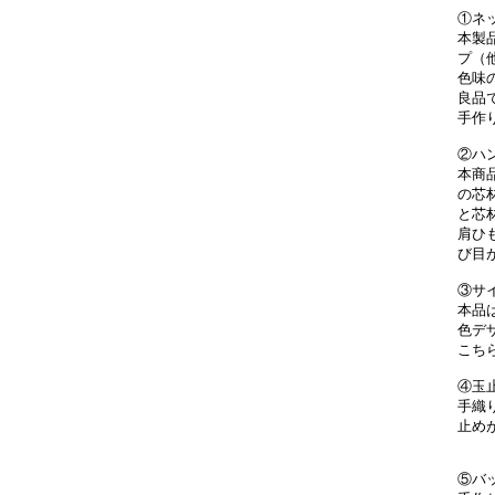
①ネ
本製
プ（
色味
良品
手作
②ハ
本商
の芯
と芯
肩ひ
び目
③サ
本品
色デ
こち
④玉
手織
止め
⑤バ