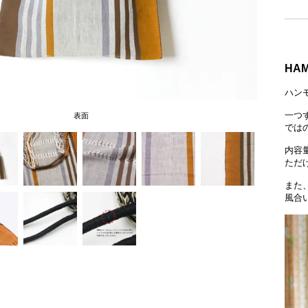
HA
ハン
一つ
表面
では
内容
ただ
また
風合