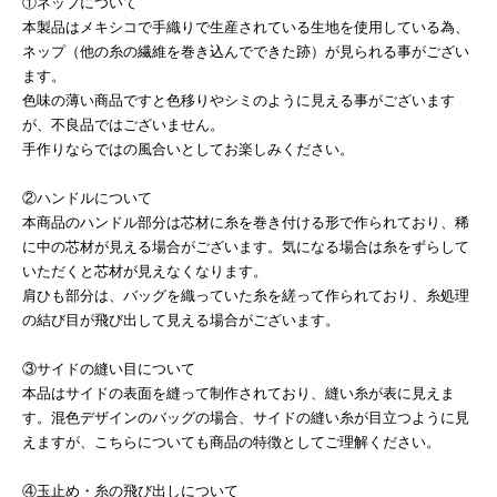
①ネップについて
本製品はメキシコで手織りで生産されている生地を使用している為、
ネップ（他の糸の繊維を巻き込んでできた跡）が見られる事がござい
ます。
色味の薄い商品ですと色移りやシミのように見える事がございます
が、不良品ではございません。
手作りならではの風合いとしてお楽しみください。
②ハンドルについて
本商品のハンドル部分は芯材に糸を巻き付ける形で作られており、稀
に中の芯材が見える場合がございます。気になる場合は糸をずらして
いただくと芯材が見えなくなります。
肩ひも部分は、バッグを織っていた糸を縒って作られており、糸処理
の結び目が飛び出して見える場合がございます。
③サイドの縫い目について
本品はサイドの表面を縫って制作されており、縫い糸が表に見えま
す。混色デザインのバッグの場合、サイドの縫い糸が目立つように見
えますが、こちらについても商品の特徴としてご理解ください。
④玉止め・糸の飛び出しについて