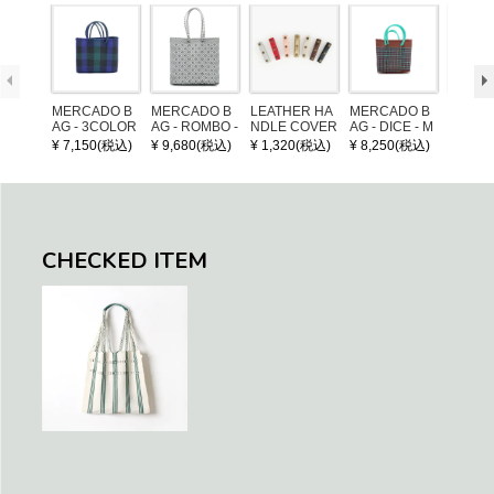
MERCADO B
MERCADO B
LEATHER HA
MERCADO B
MERCA
AG - 3COLOR
AG - ROMBO -
NDLE COVER
AG - DICE - M
AG - DI
S CHECK - Bl
LONG HANDL
OSAIC - Copp
OSAIC 
¥ 7,150(税込)
¥ 9,680(税込)
¥ 1,320(税込)
¥ 8,250(税込)
¥ 8,25
ack / Dark Gre
E - Silver / Whi
er / Navy / Mint
/ Cream
en / Navy (XS)
te (M)
llic Blu
CHECKED ITEM