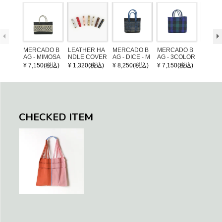
MERCADO B
LEATHER HA
MERCADO B
MERCADO B
MERCA
AG - MIMOSA
NDLE COVER
AG - DICE - M
AG - 3COLOR
AG - DI
- Black / Crea
OSAIC - Black
S CHECK - Bl
OSAIC 
¥ 7,150(税込)
¥ 1,320(税込)
¥ 8,250(税込)
¥ 7,150(税込)
¥ 8,25
m (SHORT X
/ Cream / Meta
ack / Dark Gre
er / Nav
S)
llic Blue
en / Navy (XS)
CHECKED ITEM