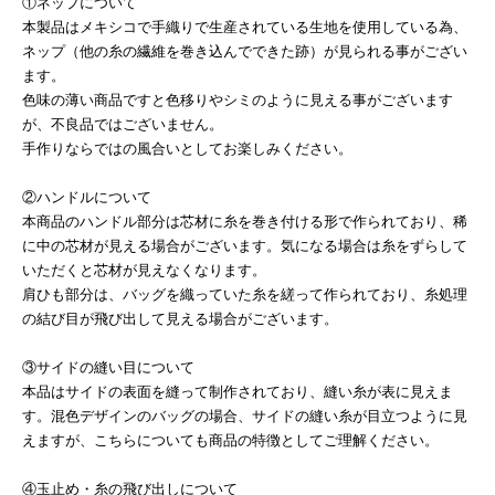
①ネップについて
本製品はメキシコで手織りで生産されている生地を使用している為、
ネップ（他の糸の繊維を巻き込んでできた跡）が見られる事がござい
ます。
色味の薄い商品ですと色移りやシミのように見える事がございます
が、不良品ではございません。
手作りならではの風合いとしてお楽しみください。
②ハンドルについて
本商品のハンドル部分は芯材に糸を巻き付ける形で作られており、稀
に中の芯材が見える場合がございます。気になる場合は糸をずらして
いただくと芯材が見えなくなります。
肩ひも部分は、バッグを織っていた糸を縒って作られており、糸処理
の結び目が飛び出して見える場合がございます。
③サイドの縫い目について
本品はサイドの表面を縫って制作されており、縫い糸が表に見えま
す。混色デザインのバッグの場合、サイドの縫い糸が目立つように見
えますが、こちらについても商品の特徴としてご理解ください。
④玉止め・糸の飛び出しについて