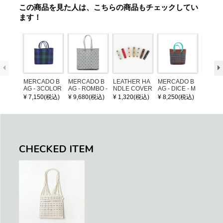
この商品を見た人は、こちらの商品もチェックしてい
ます！
MERCADO B
MERCADO B
LEATHER HA
MERCADO B
MERCA
AG - 3COLOR
AG - ROMBO -
NDLE COVER
AG - DICE - M
AG - DI
S CHECK - Bl
LONG HANDL
OSAIC - Copp
OSAIC 
¥ 7,150(税込)
¥ 9,680(税込)
¥ 1,320(税込)
¥ 8,250(税込)
¥ 8,25
ack / Dark Gre
E - Silver / Whi
er / Navy / Mint
/ Cream
en / Navy (XS)
te (M)
llic Blu
CHECKED ITEM