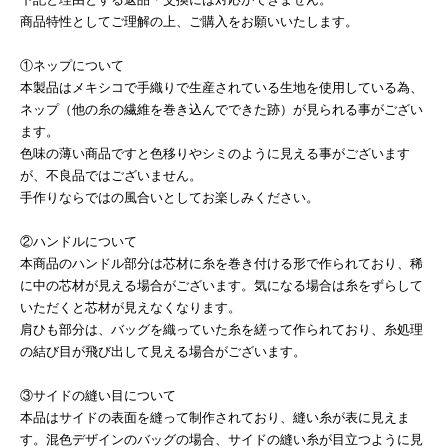
商品特性としてご理解の上、ご購入をお願いいたします。
①ネップについて
本製品はメキシコで手織りで生産されている生地を使用している為、
ネップ（他の糸の繊維を巻き込んでできた跡）が見られる事がござい
ます。
色味の薄い商品ですと色移りやシミのように見える事がございます
が、不良品ではございません。
手作りならではの風合いとしてお楽しみください。
②ハンドルについて
本商品のハンドル部分は芯材に糸を巻き付ける形で作られており、稀
に中の芯材が見える場合がございます。気になる場合は糸をずらして
いただくと芯材が見えなくなります。
肩ひも部分は、バッグを織っていた糸を縒って作られており、糸処理
の結び目が飛び出して見える場合がございます。
③サイドの縫い目について
本品はサイドの表面を縫って制作されており、縫い糸が表に見えま
す。混色デザインのバッグの場合、サイドの縫い糸が目立つように見