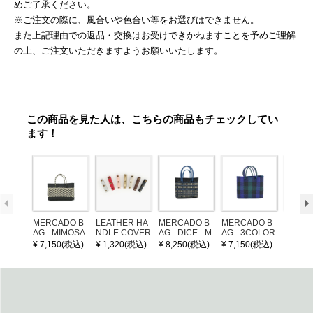
めご了承ください。
※ご注文の際に、風合いや色合い等をお選びはできません。
また上記理由での返品・交換はお受けできかねますことを予めご理解
の上、ご注文いただきますようお願いいたします。
この商品を見た人は、こちらの商品もチェックしてい
ます！
MERCADO B
LEATHER HA
MERCADO B
MERCADO B
MERCA
AG - MIMOSA
NDLE COVER
AG - DICE - M
AG - 3COLOR
AG - DI
- Black / Crea
OSAIC - Black
S CHECK - Bl
OSAIC 
¥ 7,150(税込)
¥ 1,320(税込)
¥ 8,250(税込)
¥ 7,150(税込)
¥ 8,25
m (SHORT X
/ Cream / Meta
ack / Dark Gre
er / Nav
S)
llic Blue
en / Navy (XS)