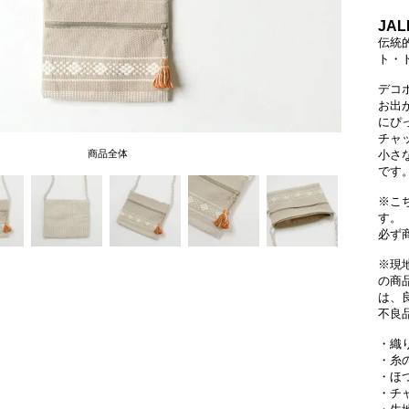
JAL
伝統
ト・
デコ
お出
にぴ
チャ
商品全体
小さ
です
※こ
す。
必ず
※現
の商
は、
不良
・織
・糸
・ほ
・チ