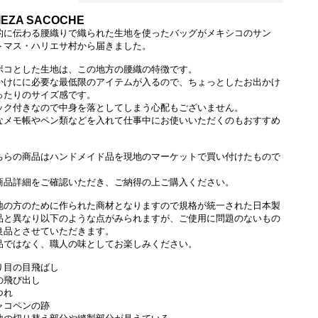
IEZA SACOCHE
的に伝わる腰織りで織られた生地を使ったバッグがメキシコのサン
トマス・ハリエサ村から届きました。
ボコとした生地は、この地方の腰織の特徴です。
かけにに必要な最低限のアイテムが入るので、ちょっとしたお出かけ
ったりのサイズ感です。
ック付きなので中身を落としてしまう心配もございません。
なメモ帳やペン類などを入れて仕事中にお使いいただくのもおすすめ
商品正面
。
ちらの商品はハンドメイド品を現地のマーケットで買い付けたもので
商品詳細をご確認いただき、ご納得の上ご購入ください。
地の方のために作られた商材となりますので規格が統一された日本製
品と異なり以下のような点がみられますが、ご使用に問題のないもの
良品とさせていただきます。
品ではなく、職人の味としてお楽しみください。
り目の目飛ばし
の飛び出し
つれ
ャコペンの跡