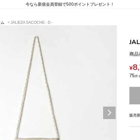
今なら新規会員登録で500ポイントプレゼント！
テム
JALIEZA SACOCHE - D -
JAL
商品
8
¥
75
販売