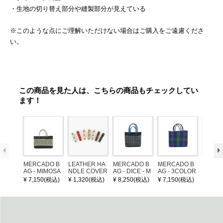
・生地の切り替え部分や縫製部分が見えている
※このような点にご理解いただけない場合はご購入をご遠慮くださ
い。
この商品を見た人は、こちらの商品もチェックしてい
ます！
MERCADO B
LEATHER HA
MERCADO B
MERCADO B
MERCA
AG - MIMOSA
NDLE COVER
AG - DICE - M
AG - 3COLOR
AG - DI
- Black / Crea
OSAIC - Black
S CHECK - Bl
OSAIC 
¥ 7,150(税込)
¥ 1,320(税込)
¥ 8,250(税込)
¥ 7,150(税込)
¥ 8,25
m (SHORT X
/ Cream / Meta
ack / Dark Gre
er / Nav
S)
llic Blue
en / Navy (XS)