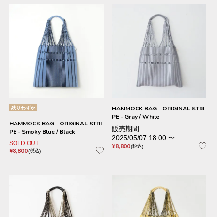
残りわずか
HAMMOCK BAG - ORIGINAL STRI
PE - Gray / White
HAMMOCK BAG - ORIGINAL STRI
販売期間
PE - Smoky Blue / Black
2025/05/07 18:00
〜
SOLD OUT
¥
8,800
税込
¥
8,800
税込