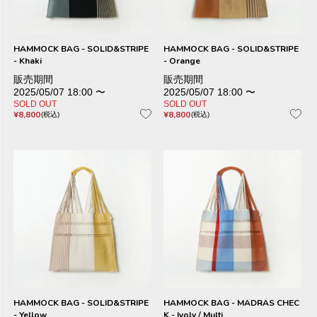
HAMMOCK BAG - SOLID&STRIPE
HAMMOCK BAG - SOLID&STRIPE
- Khaki
- Orange
販売期間
販売期間
2025/05/07 18:00
〜
2025/05/07 18:00
〜
SOLD OUT
SOLD OUT
¥
8,800
¥
8,800
税込
税込
HAMMOCK BAG - SOLID&STRIPE
HAMMOCK BAG - MADRAS CHEC
- Yellow
K - Ivoly / Multi