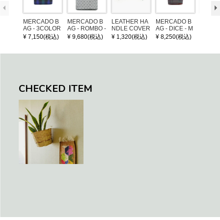
MERCADO B
MERCADO B
LEATHER HA
MERCADO B
MERCA
AG - 3COLOR
AG - ROMBO -
NDLE COVER
AG - DICE - M
AG - DI
S CHECK - Bl
LONG HANDL
OSAIC - Copp
OSAIC 
¥ 7,150(税込)
¥ 9,680(税込)
¥ 1,320(税込)
¥ 8,250(税込)
¥ 8,25
ack / Dark Gre
E - Silver / Whi
er / Navy / Mint
/ Cream
en / Navy (XS)
te (M)
llic Blu
CHECKED ITEM