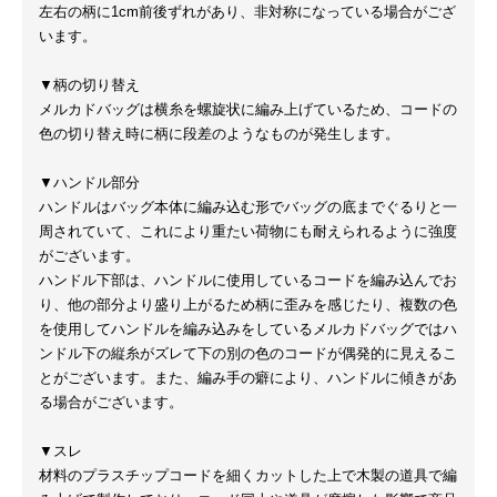
左右の柄に1cm前後ずれがあり、非対称になっている場合がござ
います。
▼柄の切り替え
メルカドバッグは横糸を螺旋状に編み上げているため、コードの
色の切り替え時に柄に段差のようなものが発生します。
▼ハンドル部分
ハンドルはバッグ本体に編み込む形でバッグの底までぐるりと一
周されていて、これにより重たい荷物にも耐えられるように強度
がございます。
ハンドル下部は、ハンドルに使用しているコードを編み込んでお
り、他の部分より盛り上がるため柄に歪みを感じたり、複数の色
を使用してハンドルを編み込みをしているメルカドバッグではハ
ンドル下の縦糸がズレて下の別の色のコードが偶発的に見えるこ
とがございます。また、編み手の癖により、ハンドルに傾きがあ
る場合がございます。
▼スレ
材料のプラスチップコードを細くカットした上で木製の道具で編