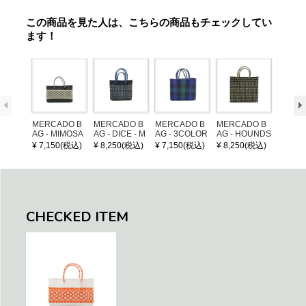
この商品を見た人は、こちらの商品もチェックしてい
ます！
MERCADO B
MERCADO B
MERCADO B
MERCADO B
LEATH
AG - MIMOSA
AG - DICE - M
AG - 3COLOR
AG - HOUNDS
NDLE 
- Black / Crea
OSAIC - Black
S CHECK - Bl
TOOTH - Blac
¥ 7,150(税込)
¥ 8,250(税込)
¥ 7,150(税込)
¥ 8,250(税込)
¥ 1,32
m (SHORT X
/ Cream / Meta
ack / Dark Gre
k / Cream (S)
S)
llic Blue
en / Navy (XS)
CHECKED ITEM