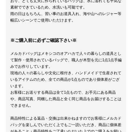
おり、とても丈夫に作られているバッグは、水に濡れても平気な
素材でできているため、水洗いも可能です。
雨の日はもちろん、習い事のお道具入れ、海や山へのレジャー等
幅広いシーンでご使用いただけます。
※ご購入前に必ずご確認下さい※
メルカドバッグはメキシコのオアハカで人々の暮らしの道具とし
て製作・使用されているバッグで、職人が木型を元に1点1点手編
みでお作りしています。
現地の人々の暮らしや文化に根付き、ハンドメイドで生産されて
いるアイテムのため、全ての商品が1点ものであり個体差がござ
います。
お客様にお送りする商品は全て1点もので、お手元にある商品
や、商品写真、同梱した商品と全く同じ商品をお届けすることは
できません。
商品特性による返品・交換は出来かねますのでお客様にメルカド
バッグを楽しんでいただく上でもご一読いただき、商品に個体差
があること・商品特性をご了承いただいた上でのご購入をお願い