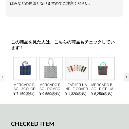
ばみなどの原因となりますのでご注意ください。
この商品を見た人は、こちらの商品もチェックしてい
ます！
MERCADO B
MERCADO B
LEATHER HA
MERCADO B
MERCA
AG - 3COLOR
AG - ROMBO -
NDLE COVER
AG - DICE - M
AG - DI
S CHECK - Bl
LONG HANDL
OSAIC - Copp
OSAIC 
¥ 7,150(税込)
¥ 9,680(税込)
¥ 1,320(税込)
¥ 8,250(税込)
¥ 8,25
ack / Dark Gre
E - Silver / Whi
er / Navy / Mint
/ Cream
en / Navy (XS)
te (M)
llic Blu
CHECKED ITEM