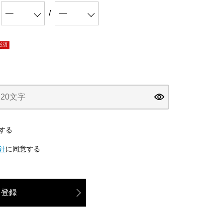
必須)
する
針
に同意する
登録