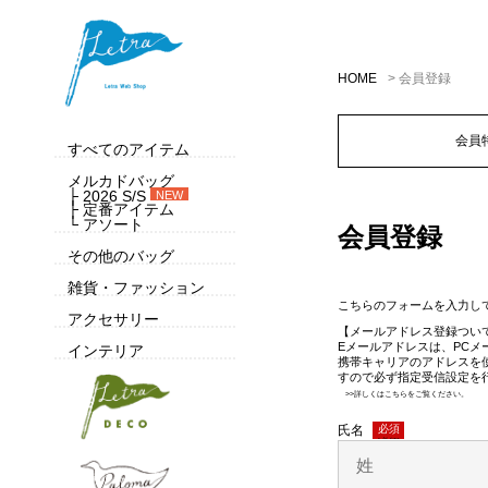
HOME
会員登録
会員
すべてのアイテム
メルカドバッグ
├ 2026 S/S
NEW
├ 定番アイテム
└ アソート
会員登録
その他のバッグ
雑貨・ファッション
こちらのフォームを入力し
アクセサリー
【メールアドレス登録つい
Eメールアドレスは、PC
インテリア
携帯キャリアのアドレスを
すので必ず指定受信設定を
>>詳しくはこちらをご覧ください。
氏名
(必須)