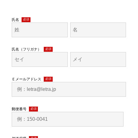
氏名
(必
須)
氏名（フリガナ）
(必
須)
Ｅメールアドレス
(必
須)
郵便番号
(必
須)