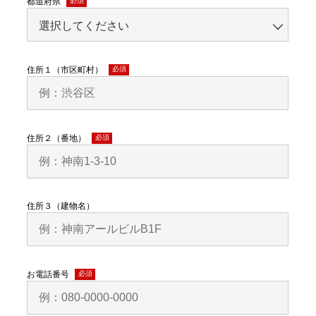
都道府県
(必
須)
住所１（市区町村）
(必
須)
住所２（番地）
(必
須)
住所３（建物名）
お電話番号
(必
須)