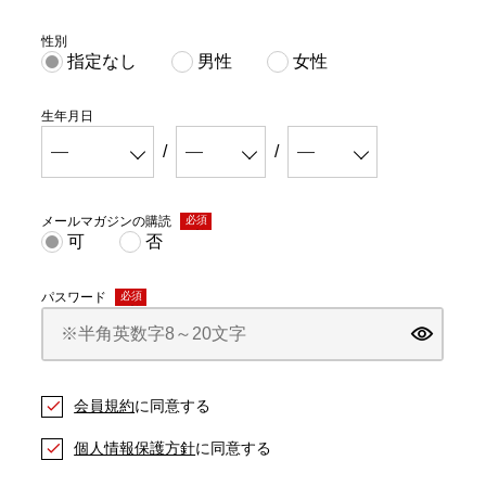
性別
指定なし
男性
女性
生年月日
メールマガジンの購読
(必
可
否
須)
パスワード
(必
須)
会員規約
に同意する
個人情報保護方針
に同意する