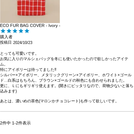
ECO FUR BAG COVER - Ivory -
購入者
投稿日
2024/10/23
とっても可愛いです。

お気に入りのマルシェバッグを冬にも使いたかったので欲しかったアイテ
ム。

特にアイボリーは待ってました‼️

シルバー×アイボリー、メタリックグリーン×アイボリー、ホワイト×ゴール
ド…白系はもちろん、ブラウン×ゴールドの秋色にも合わせられました。

更に、Ｌにもギリギリ使えます。(開きにピッタリなので、荷物少ないと落ち
込みます)

あとは、濃いめの茶色(マロンかチョコレート)も作って欲しいです。
2
件中
1
-
2
件表示