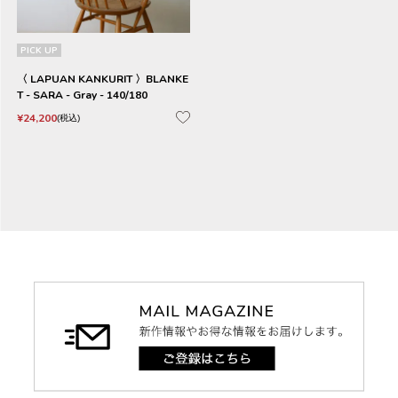
PICK UP
〈 LAPUAN KANKURIT 〉BLANKE
T - SARA - Gray - 140/180
¥
24,200
税込