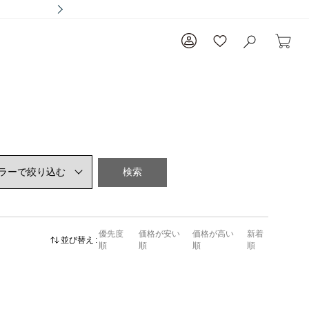
検索
優先度
価格が安い
価格が高い
新着
並び替え
順
順
順
順