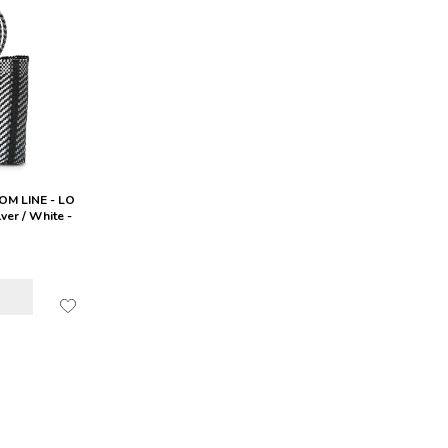
M LINE - LO
ver / White -