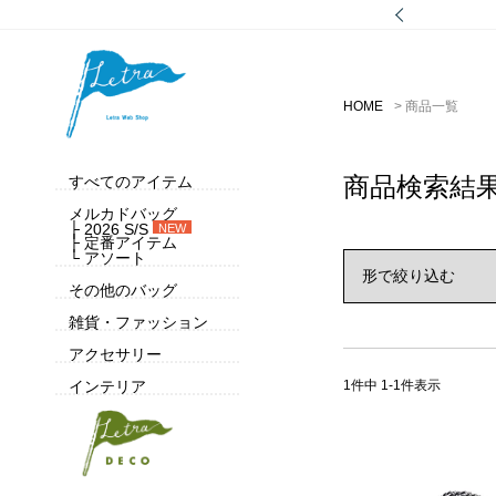
HOME
商品一覧
商品検索結
すべてのアイテム
メルカドバッグ
├ 2026 S/S
NEW
├ 定番アイテム
└ アソート
その他のバッグ
雑貨・ファッション
アクセサリー
1
件中
1
-
1
件表示
インテリア