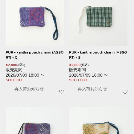
PUR - kantha pouch charm (ASSO
PUR - kantha pouch charm (ASSO
RT) - Q
RT) - S
¥
2,800
¥
2,800
税込
税込
販売期間
販売期間
2026/07/09 18:00
〜
2026/07/09 18:00
〜
SOLD OUT
SOLD OUT
再入荷お知らせ
再入荷お知らせ