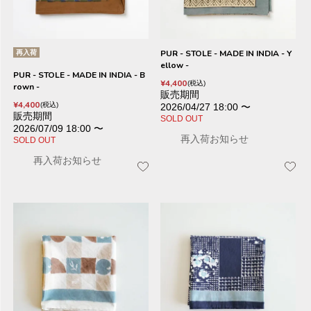
再入荷
PUR - STOLE - MADE IN INDIA - Y
ellow -
PUR - STOLE - MADE IN INDIA - B
¥
4,400
税込
rown -
販売期間
¥
4,400
税込
2026/04/27 18:00
〜
販売期間
SOLD OUT
2026/07/09 18:00
〜
再入荷お知らせ
SOLD OUT
再入荷お知らせ