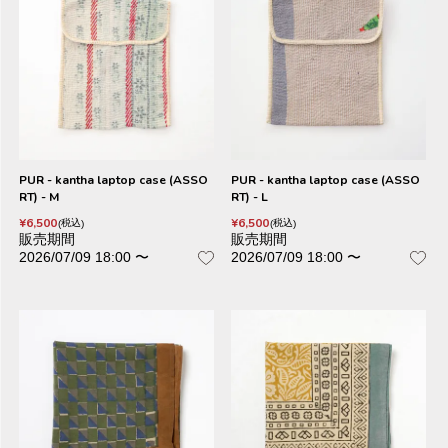
PUR - kantha laptop case (ASSO
PUR - kantha laptop case (ASSO
RT) - M
RT) - L
¥
6,500
¥
6,500
税込
税込
販売期間
販売期間
2026/07/09 18:00
〜
2026/07/09 18:00
〜