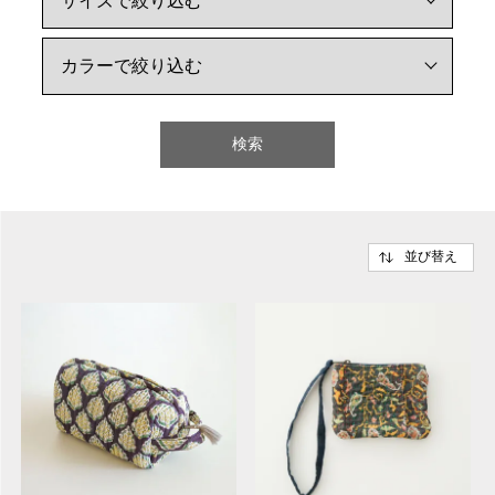
検索
並び替え