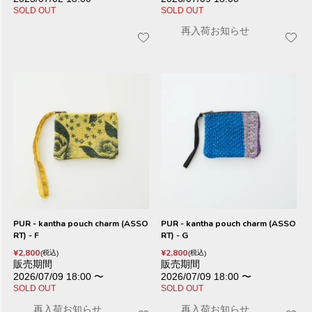
SOLD OUT
SOLD OUT
再入荷お知らせ
PUR - kantha pouch charm (ASSO
PUR - kantha pouch charm (ASSO
RT) - F
RT) - G
¥
2,800
¥
2,800
税込
税込
販売期間
販売期間
2026/07/09 18:00
〜
2026/07/09 18:00
〜
SOLD OUT
SOLD OUT
再入荷お知らせ
再入荷お知らせ