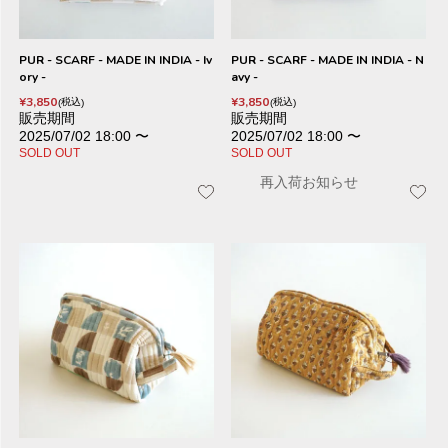
PUR - SCARF - MADE IN INDIA - Iv
PUR - SCARF - MADE IN INDIA - N
ory -
avy -
¥
3,850
¥
3,850
税込
税込
販売期間
販売期間
2025/07/02 18:00
〜
2025/07/02 18:00
〜
SOLD OUT
SOLD OUT
再入荷お知らせ