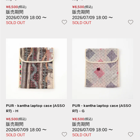
¥
6,500
¥
6,500
税込
税込
販売期間
販売期間
2026/07/09 18:00
〜
2026/07/09 18:00
〜
SOLD OUT
SOLD OUT
PUR - kantha laptop case (ASSO
PUR - kantha laptop case (ASSO
RT) - H
RT) - G
¥
6,500
¥
6,500
税込
税込
販売期間
販売期間
2026/07/09 18:00
〜
2026/07/09 18:00
〜
SOLD OUT
SOLD OUT