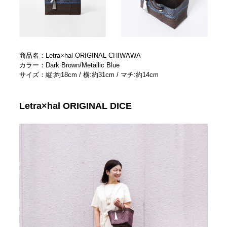
商品名：Letra×hal ORIGINAL CHIWAWA
カラー：Dark Brown/Metallic Blue
サイズ：縦:約18cm / 横:約31cm / マチ:約14cm
Letra×hal ORIGINAL DICE