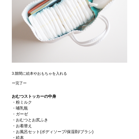
3.隙間に絵本やおもちゃを入れる
ー完了ー
おむつストッカーの中身
・粉ミルク
・哺乳瓶
・ガーゼ
・おむつとお尻ふき
・お着替え
・お風呂セット(ボディソープ/保湿剤/ブラシ)
・絵本