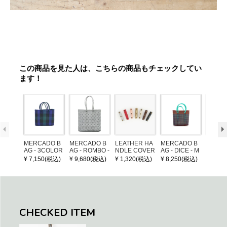
この商品を見た人は、こちらの商品もチェックしてい
ます！
MERCADO B
MERCADO B
LEATHER HA
MERCADO B
MERCA
AG - 3COLOR
AG - ROMBO -
NDLE COVER
AG - DICE - M
AG - DI
S CHECK - Bl
LONG HANDL
OSAIC - Copp
OSAIC 
¥ 7,150(税込)
¥ 9,680(税込)
¥ 1,320(税込)
¥ 8,250(税込)
¥ 8,25
ack / Dark Gre
E - Silver / Whi
er / Navy / Mint
/ Cream
en / Navy (XS)
te (M)
llic Blu
CHECKED ITEM