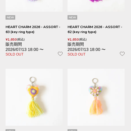
NEW
NEW
HEART CHARM 2026 - ASSORT -
HEART CHARM 2026 - ASSORT -
63 (key ring type)
62 (key ring type)
¥
1,650
¥
1,650
税込
税込
販売期間
販売期間
2026/07/13 18:00
〜
2026/07/13 18:00
〜
SOLD OUT
SOLD OUT