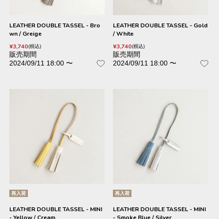
LEATHER DOUBLE TASSEL - Bro
LEATHER DOUBLE TASSEL - Gold
wn / Greige
/ White
¥
3,740
¥
3,740
税込
税込
販売期間
販売期間
2024/09/11 18:00
〜
2024/09/11 18:00
〜
再入荷
再入荷
LEATHER DOUBLE TASSEL - MINI
LEATHER DOUBLE TASSEL - MINI
- Yellow / Cream
- Smoke Blue / Silver