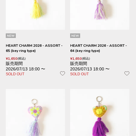
NEW
NEW
HEART CHARM 2026 - ASSORT -
HEART CHARM 2026 - ASSORT -
65 (key ring type)
64 (key ring type)
¥
1,650
¥
1,650
税込
税込
販売期間
販売期間
2026/07/13 18:00
〜
2026/07/13 18:00
〜
SOLD OUT
SOLD OUT