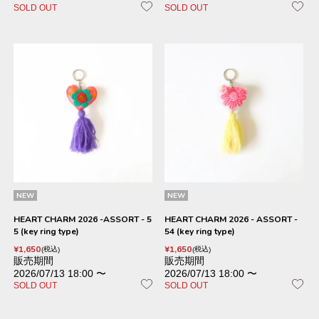
SOLD OUT
SOLD OUT
NEW
NEW
HEART CHARM 2026 -ASSORT - 5
HEART CHARM 2026 - ASSORT -
5 (key ring type)
54 (key ring type)
¥
1,650
¥
1,650
税込
税込
販売期間
販売期間
2026/07/13 18:00
〜
2026/07/13 18:00
〜
SOLD OUT
SOLD OUT