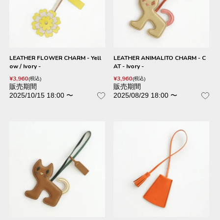
LEATHER FLOWER CHARM - Yell
LEATHER ANIMALITO CHARM - C
ow / Ivory -
AT - Ivory -
¥
3,960
¥
3,960
税込
税込
販売期間
販売期間
2025/10/15 18:00
〜
2025/08/29 18:00
〜