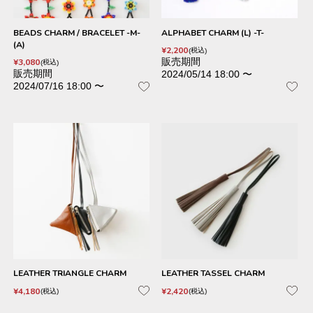
BEADS CHARM / BRACELET -M-
ALPHABET CHARM (L) -T-
(A)
¥
2,200
税込
販売期間
¥
3,080
税込
販売期間
2024/05/14 18:00
〜
2024/07/16 18:00
〜
LEATHER TRIANGLE CHARM
LEATHER TASSEL CHARM
¥
4,180
¥
2,420
税込
税込