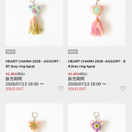
NEW
NEW
HEART CHARM 2026 - ASSORT -
HEART CHARM 2026 -ASSORT - 6
67 (key ring type)
6 (key ring type)
¥
1,650
¥
1,650
税込
税込
販売期間
販売期間
2026/07/13 18:00
〜
2026/07/13 18:00
〜
SOLD OUT
SOLD OUT