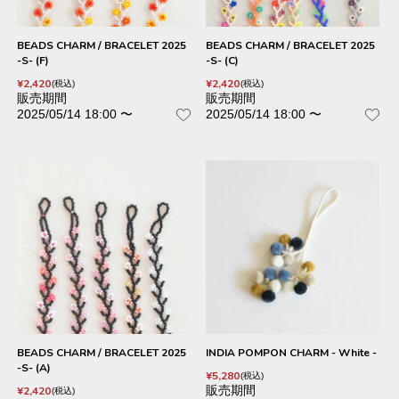
BEADS CHARM / BRACELET 2025
BEADS CHARM / BRACELET 2025
-S- (F)
-S- (C)
¥
2,420
¥
2,420
税込
税込
販売期間
販売期間
2025/05/14 18:00
〜
2025/05/14 18:00
〜
BEADS CHARM / BRACELET 2025
INDIA POMPON CHARM - White -
-S- (A)
¥
5,280
税込
販売期間
¥
2,420
税込