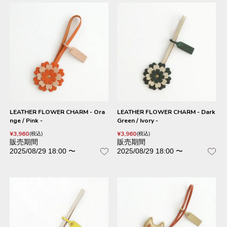
LEATHER FLOWER CHARM - Ora
LEATHER FLOWER CHARM - Dark
nge / Pink -
Green / Ivory -
¥
3,960
¥
3,960
税込
税込
販売期間
販売期間
2025/08/29 18:00
〜
2025/08/29 18:00
〜