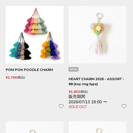
POM PON POODLE CHARM
NEW
¥
1,760
税込
HEART CHARM 2026 - ASSORT -
68 (key ring type)
¥
1,650
税込
販売期間
2026/07/13 18:00
〜
SOLD OUT