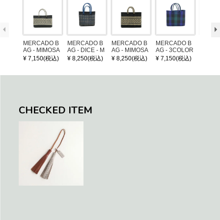
MERCADO B
MERCADO B
MERCADO B
MERCADO B
LEATH
AG - MIMOSA
AG - DICE - M
AG - MIMOSA
AG - 3COLOR
NDLE 
- Black / Crea
OSAIC - Black
- Black / Crea
S CHECK - Bl
¥ 7,150(税込)
¥ 8,250(税込)
¥ 8,250(税込)
¥ 7,150(税込)
¥ 1,32
m (SHORT X
/ Cream / Meta
m (SHORT S)
ack / Dark Gre
S)
llic Blue
en / Navy (XS)
CHECKED ITEM