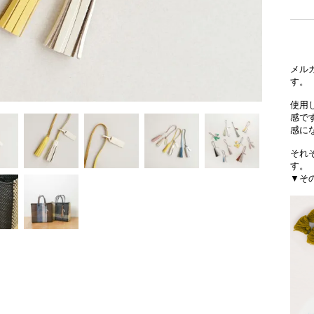
メル
す。
使用
感で
感に
それ
す。
▼そ