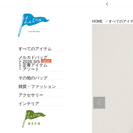
HOME
すべてのアイ
すべてのアイテム
メルカドバッグ
├ 2026 S/S
NEW
├ 定番アイテム
└ アソート
その他のバッグ
雑貨・ファッション
アクセサリー
インテリア