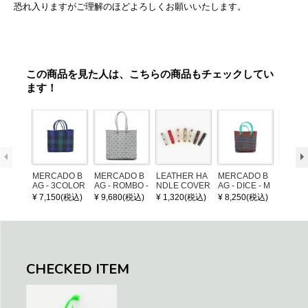
恐れ入りますがご理解のほどよろしくお願いいたします。
この商品を見た人は、こちらの商品もチェックしてい
ます！
MERCADO B
MERCADO B
LEATHER HA
MERCADO B
MERCA
AG - 3COLOR
AG - ROMBO -
NDLE COVER
AG - DICE - M
AG - DI
S CHECK - Bl
LONG HANDL
OSAIC - Copp
OSAIC 
¥ 7,150(税込)
¥ 9,680(税込)
¥ 1,320(税込)
¥ 8,250(税込)
¥ 8,25
ack / Dark Gre
E - Silver / Whi
er / Navy / Mint
/ Cream
en / Navy (XS)
te (M)
llic Blu
CHECKED ITEM