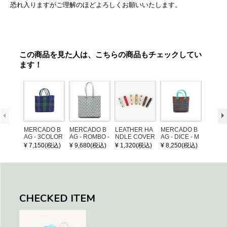
恐れ入りますがご理解のほどよろしくお願いいたします。
この商品を見た人は、こちらの商品もチェックしてい
ます！
MERCADO B
MERCADO B
LEATHER HA
MERCADO B
MERCA
AG - 3COLOR
AG - ROMBO -
NDLE COVER
AG - DICE - M
AG - DI
S CHECK - Bl
LONG HANDL
OSAIC - Copp
OSAIC 
¥ 7,150(税込)
¥ 9,680(税込)
¥ 1,320(税込)
¥ 8,250(税込)
¥ 8,25
ack / Dark Gre
E - Silver / Whi
er / Navy / Mint
/ Cream
en / Navy (XS)
te (M)
llic Blu
CHECKED ITEM