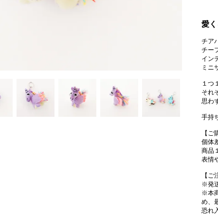
愛く
チア
チー
イン
ミニ
１つ
それ
思わ
手持
【ご
個体
商品
表情
【ご
※発
※本
め、
恐れ