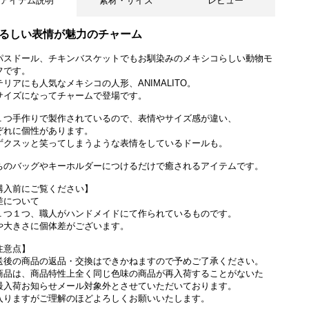
アイテム説明
素材・サイズ
レビュー
るしい表情が魅力のチャーム
パスドール、チキンバスケットでもお馴染みのメキシコらしい動物モ
フです。
テリアにも人気なメキシコの人形、ANIMALITO。
サイズになってチャームで登場です。
１つ手作りで製作されているので、表情やサイズ感が違い、
ぞれに個性があります。
ずクスッと笑ってしまうような表情をしているドールも。
ちのバッグやキーホルダーにつけるだけで癒されるアイテムです。
購入前にご覧ください】
差について
１つ１つ、職人がハンドメイドにて作られているものです。
や大きさに個体差がございます。
注意点】
送後の商品の返品・交換はできかねますので予めご了承ください。
商品は、商品特性上全く同じ色味の商品が再入荷することがないた
最入荷お知らせメール対象外とさせていただいております。
入りますがご理解のほどよろしくお願いいたします。