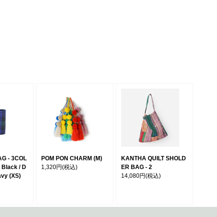
G - 3COL
POM PON CHARM (M)
KANTHA QUILT SHOLD
Black / D
1,320円
(税込)
ER BAG - 2
avy (XS)
14,080円
(税込)