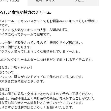
アイテム説明
素材・サイズ
レビュー
るしい表情が魅力のチャーム
パスドール、チキンバスケットでもお馴染みのメキシコらしい動物モ
フです。
テリアにも人気なメキシコの人形、ANIMALITO。
サイズになってチャームで登場です。
１つ手作りで製作されているので、表情やサイズ感が違い、
ぞれに個性があります。
ずクスッと笑ってしまうような表情をしているドールも。
ちのバッグやキーホルダーにつけるだけで癒されるアイテムです。
購入前にご覧ください】
差について
１つ１つ、職人がハンドメイドにて作られているものです。
や大きさに個体差がございます。
注意点】
送後の商品の返品・交換はできかねますので予めご了承ください。
商品は、商品特性上全く同じ色味の商品が再入荷することがないた
最入荷お知らせメール対象外とさせていただいております。
入りますがご理解のほどよろしくお願いいたします。