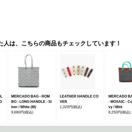
た人は、こちらの商品もチェックしています！
OL
MERCADO BAG - ROM
LEATHER HANDLE CO
MERCADO BA
 D
BO - LONG HANDLE - Si
VER
- MOSAIC - Co
lver / White (M)
1,320円
(税込)
vy / Mint
9,680円
(税込)
8,250円
(税込)