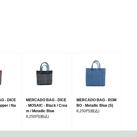
G - DICE
MERCADO BAG - DICE
MERCADO BAG - ROM
pper / Na
- MOSAIC - Black / Crea
BO - Metallic Blue (S)
m / Metallic Blue
8,250円
(税込)
8,250円
(税込)