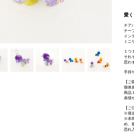
愛く
チア
チー
イン
ミニ
１つ
それ
思わ
手持
【ご
個体
商品
表情
【ご
※発
※本
め、
恐れ