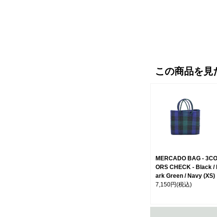
この商品を見
MERCADO BAG - 3C
ORS CHECK - Black /
ark Green / Navy (XS)
7,150円
(税込)