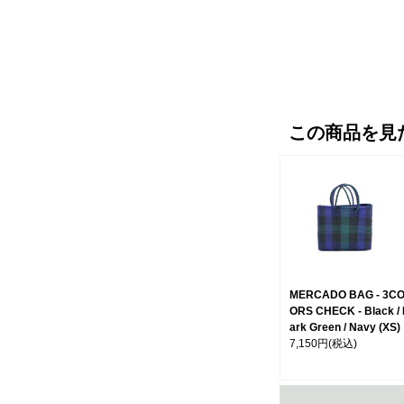
この商品を見
MERCADO BAG - 3C
ORS CHECK - Black /
ark Green / Navy (XS)
7,150円
(税込)