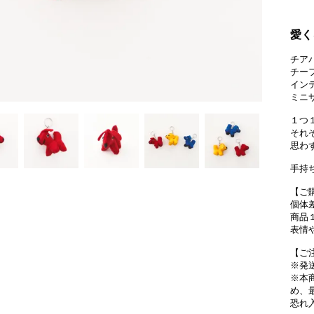
愛く
チア
チー
イン
ミニ
１つ
それ
思わ
手持
【ご
個体
商品
表情
【ご
※発
※本
め、
恐れ