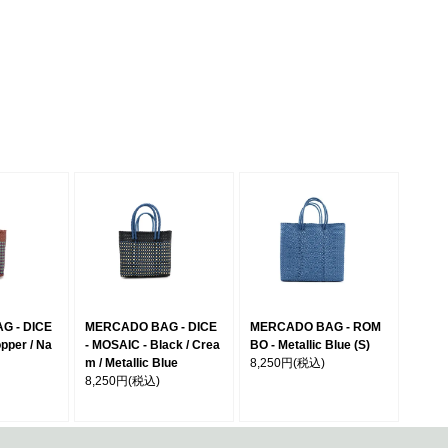
G - DICE
MERCADO BAG - DICE
MERCADO BAG - ROM
pper / Na
- MOSAIC - Black / Crea
BO - Metallic Blue (S)
m / Metallic Blue
8,250円
(税込)
8,250円
(税込)