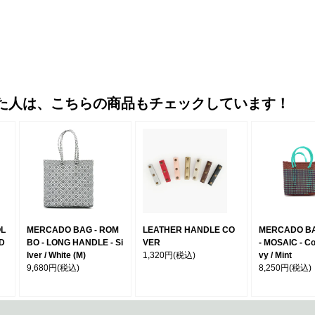
た人は、こちらの商品もチェックしています！
OL
MERCADO BAG - ROM
LEATHER HANDLE CO
MERCADO BA
 D
BO - LONG HANDLE - Si
VER
- MOSAIC - Co
lver / White (M)
1,320円
(税込)
vy / Mint
9,680円
(税込)
8,250円
(税込)