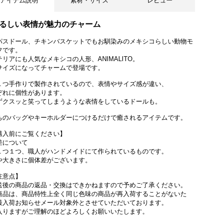
アイテム説明
素材・サイズ
レビュー
るしい表情が魅力のチャーム
パスドール、チキンバスケットでもお馴染みのメキシコらしい動物モ
フです。
テリアにも人気なメキシコの人形、ANIMALITO。
サイズになってチャームで登場です。
１つ手作りで製作されているので、表情やサイズ感が違い、
ぞれに個性があります。
ずクスッと笑ってしまうような表情をしているドールも。
ちのバッグやキーホルダーにつけるだけで癒されるアイテムです。
購入前にご覧ください】
差について
１つ１つ、職人がハンドメイドにて作られているものです。
や大きさに個体差がございます。
注意点】
送後の商品の返品・交換はできかねますので予めご了承ください。
商品は、商品特性上全く同じ色味の商品が再入荷することがないた
最入荷お知らせメール対象外とさせていただいております。
入りますがご理解のほどよろしくお願いいたします。