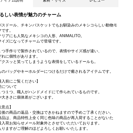
アイテム説明
素材・サイズ
レビュー
るしい表情が魅力のチャーム
パスドール、チキンバスケットでもお馴染みのメキシコらしい動物モ
フです。
テリアにも人気なメキシコの人形、ANIMALITO。
サイズになってチャームで登場です。
１つ手作りで製作されているので、表情やサイズ感が違い、
ぞれに個性があります。
ずクスッと笑ってしまうような表情をしているドールも。
ちのバッグやキーホルダーにつけるだけで癒されるアイテムです。
購入前にご覧ください】
差について
１つ１つ、職人がハンドメイドにて作られているものです。
や大きさに個体差がございます。
注意点】
送後の商品の返品・交換はできかねますので予めご了承ください。
商品は、商品特性上全く同じ色味の商品が再入荷することがないた
最入荷お知らせメール対象外とさせていただいております。
入りますがご理解のほどよろしくお願いいたします。