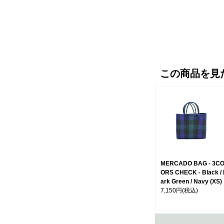
この商品を見
MERCADO BAG - 3C
ORS CHECK - Black /
ark Green / Navy (XS)
7,150円
(税込)