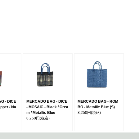
G - DICE
MERCADO BAG - DICE
MERCADO BAG - ROM
pper / Na
- MOSAIC - Black / Crea
BO - Metallic Blue (S)
m / Metallic Blue
8,250円
(税込)
8,250円
(税込)