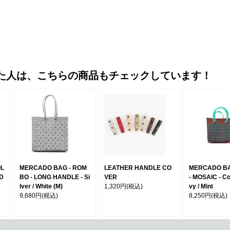
た人は、こちらの商品もチェックしています！
OL
MERCADO BAG - ROM
LEATHER HANDLE CO
MERCADO BA
 D
BO - LONG HANDLE - Si
VER
- MOSAIC - Co
lver / White (M)
1,320円
(税込)
vy / Mint
9,680円
(税込)
8,250円
(税込)