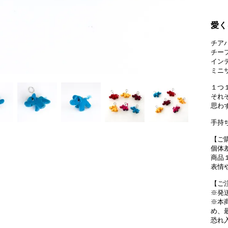
愛く
チア
チー
イン
ミニ
１つ
それ
思わ
手持
【ご
個体
商品
表情
【ご
※発
※本
め、
恐れ