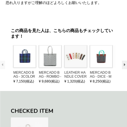
恐れ入りますがご理解のほどよろしくお願いいたします。
この商品を見た人は、こちらの商品もチェックしてい
ます！
MERCADO B
MERCADO B
LEATHER HA
MERCADO B
MERCA
AG - 3COLOR
AG - ROMBO -
NDLE COVER
AG - DICE - M
AG - DI
S CHECK - Bl
LONG HANDL
OSAIC - Copp
OSAIC 
¥ 7,150(税込)
¥ 9,680(税込)
¥ 1,320(税込)
¥ 8,250(税込)
¥ 8,25
ack / Dark Gre
E - Silver / Whi
er / Navy / Mint
/ Cream
en / Navy (XS)
te (M)
llic Blu
CHECKED ITEM