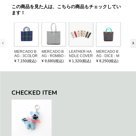
この商品を見た人は、こちらの商品もチェックしてい
ます！
MERCADO B
MERCADO B
LEATHER HA
MERCADO B
MERCA
AG - 3COLOR
AG - ROMBO -
NDLE COVER
AG - DICE - M
AG - DI
S CHECK - Bl
LONG HANDL
OSAIC - Copp
OSAIC 
¥ 7,150(税込)
¥ 9,680(税込)
¥ 1,320(税込)
¥ 8,250(税込)
¥ 8,25
ack / Dark Gre
E - Silver / Whi
er / Navy / Mint
/ Cream
en / Navy (XS)
te (M)
llic Blu
CHECKED ITEM