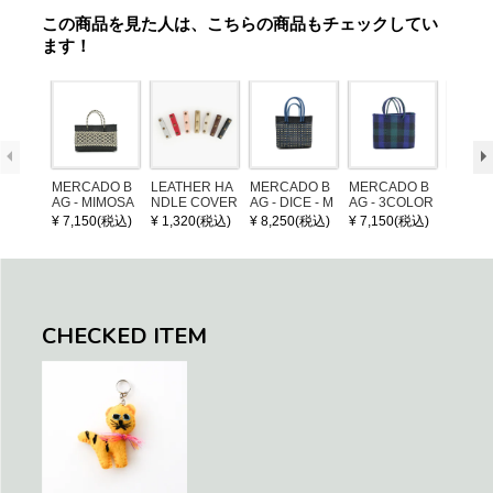
この商品を見た人は、こちらの商品もチェックしてい
ます！
MERCADO B
LEATHER HA
MERCADO B
MERCADO B
MERCA
AG - MIMOSA
NDLE COVER
AG - DICE - M
AG - 3COLOR
AG - DI
- Black / Crea
OSAIC - Black
S CHECK - Bl
OSAIC 
¥ 7,150(税込)
¥ 1,320(税込)
¥ 8,250(税込)
¥ 7,150(税込)
¥ 8,25
m (SHORT X
/ Cream / Meta
ack / Dark Gre
er / Nav
S)
llic Blue
en / Navy (XS)
CHECKED ITEM