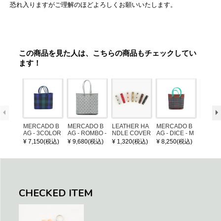
恐れ入りますがご理解のほどよろしくお願いいたします。
この商品を見た人は、こちらの商品もチェックしてい
ます！
MERCADO B
MERCADO B
LEATHER HA
MERCADO B
MERCA
AG - 3COLOR
AG - ROMBO -
NDLE COVER
AG - DICE - M
AG - DI
S CHECK - Bl
LONG HANDL
OSAIC - Copp
OSAIC 
¥ 7,150(税込)
¥ 9,680(税込)
¥ 1,320(税込)
¥ 8,250(税込)
¥ 8,25
ack / Dark Gre
E - Silver / Whi
er / Navy / Mint
/ Cream
en / Navy (XS)
te (M)
llic Blu
CHECKED ITEM