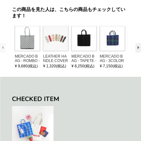
この商品を見た人は、こちらの商品もチェックしてい
ます！
MERCADO B
LEATHER HA
MERCADO B
MERCADO B
POM P
AG - ROMBO -
NDLE COVER
AG - TAPETE -
AG - 3COLOR
ARM (
LONG HANDL
Black (S)
S CHECK - Bl
¥ 9,680(税込)
¥ 1,320(税込)
¥ 8,250(税込)
¥ 7,150(税込)
¥ 1,32
E - Silver / Whi
ack / Dark Gre
te (M)
en / Navy (XS)
CHECKED ITEM