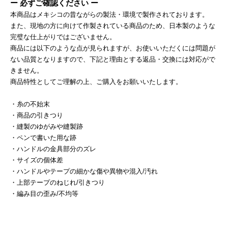
ー 必ずご確認ください ー
本商品はメキシコの昔ながらの製法・環境で製作されております。
また、現地の方に向けて作製されている商品のため、日本製のような
完璧な仕上がりではございません。
商品には以下のような点が見られますが、お使いいただくには問題が
ない品質となりますので、下記と理由とする返品・交換には対応がで
きません。
商品特性としてご理解の上、ご購入をお願いいたします。
・糸の不始末
・商品の引きつり
・縫製のゆがみや縫製跡
・ペンで書いた用な跡
・ハンドルの金具部分のズレ
・サイズの個体差
・ハンドルやテープの細かな傷や異物や混入/汚れ
・上部テープのねじれ/引きつり
・編み目の歪み/不均等