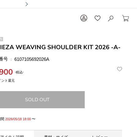
の
LIEZA WEAVING SHOULDER KIT 2026 -A-
番号
6107105692026A
,900
税込
SOLD OUT
期間
〜
2026/05/18 18:00