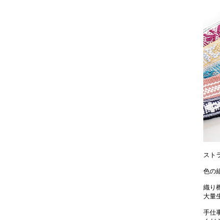
スト
色の
織り
大量
手仕