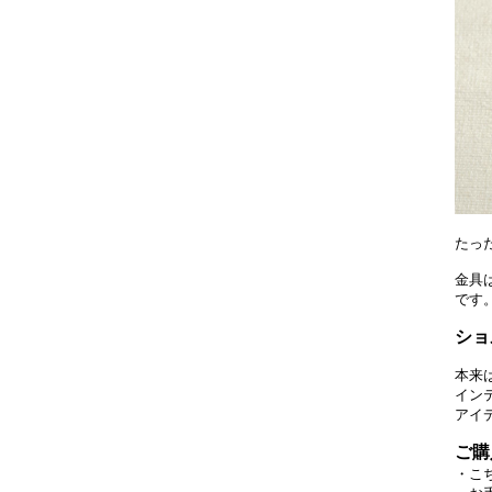
たっ
金具
です
ショ
本来
イン
アイ
ご購
・こ