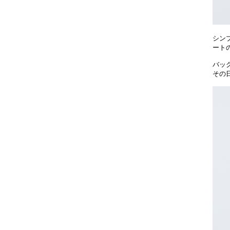
シン
ート
バッ
その