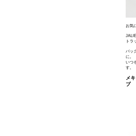
お気
JAL
トラ
バッ
に。
いつ
す。
メキ
プ