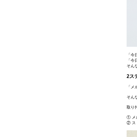
「今
「今
そん
2ス
「メ
そん
取り
① 
② 