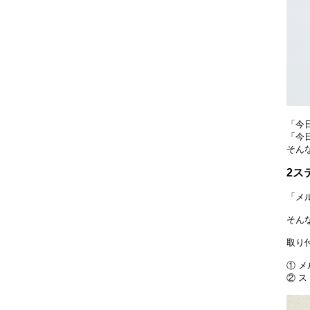
「今
「今
そん
2ス
「メ
そん
取り
① 
② 