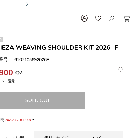
の
LIEZA WEAVING SHOULDER KIT 2026 -F-
番号
6107105692026F
,900
税込
SOLD OUT
期間
〜
2026/05/18 18:00