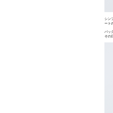
シン
ート
バッ
その