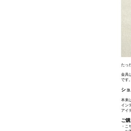
たっ
金具
です
ショ
本来
イン
アイ
ご購
・こ