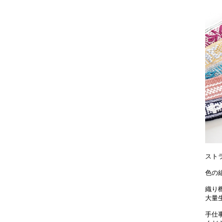
スト
色の
織り
大量
手仕