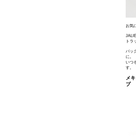
お気
JAL
トラ
バッ
に。
いつ
す。
メキ
プ