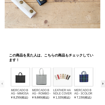
この商品を見た人は、こちらの商品もチェックしてい
ます！
MERCADO B
MERCADO B
LEATHER HA
MERCADO B
POM P
AG - MIMOSA
AG - ROMBO -
NDLE COVER
AG - 3COLOR
ARM (
- Black (SHOR
LONG HANDL
S CHECK - Bl
¥ 8,250(税込)
¥ 9,680(税込)
¥ 1,320(税込)
¥ 7,150(税込)
¥ 1,32
T S)
E - Silver / Whi
ack / Dark Gre
te (M)
en / Navy (XS)