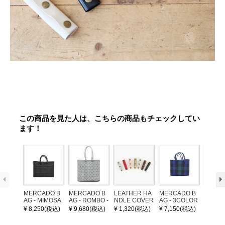
この商品を見た人は、こちらの商品もチェックしてい
ます！
MERCADO B
MERCADO B
LEATHER HA
MERCADO B
POM P
AG - MIMOSA
AG - ROMBO -
NDLE COVER
AG - 3COLOR
ARM (
- Black (SHOR
LONG HANDL
S CHECK - Bl
¥ 8,250(税込)
¥ 9,680(税込)
¥ 1,320(税込)
¥ 7,150(税込)
¥ 1,32
T S)
E - Silver / Whi
ack / Dark Gre
te (M)
en / Navy (XS)