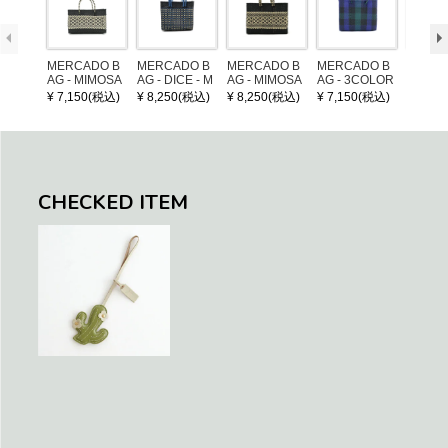
MERCADO B
MERCADO B
MERCADO B
MERCADO B
LEATH
AG - MIMOSA
AG - DICE - M
AG - MIMOSA
AG - 3COLOR
NDLE 
- Black / Crea
OSAIC - Black
- Black / Crea
S CHECK - Bl
¥ 7,150(税込)
¥ 8,250(税込)
¥ 8,250(税込)
¥ 7,150(税込)
¥ 1,32
m (SHORT X
/ Cream / Meta
m (SHORT S)
ack / Dark Gre
S)
llic Blue
en / Navy (XS)
CHECKED ITEM