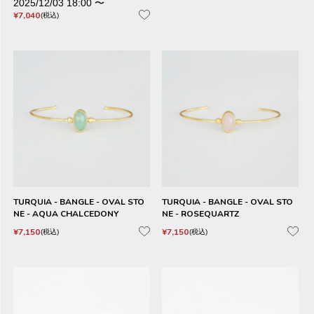
2025/12/03 18:00
〜
¥
7,040
税込
TURQUIA - BANGLE - OVAL STO
TURQUIA - BANGLE - OVAL STO
NE - AQUA CHALCEDONY
NE - ROSEQUARTZ
¥
7,150
¥
7,150
税込
税込