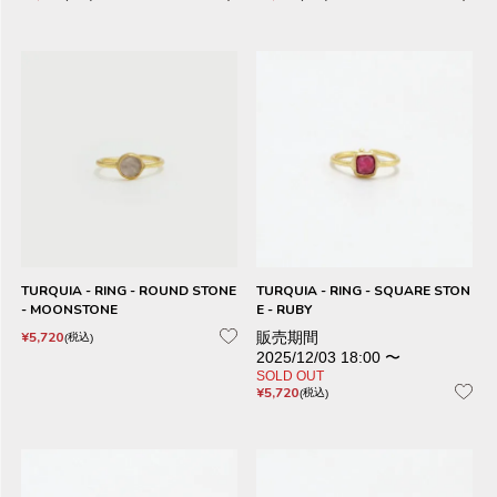
TURQUIA - RING - ROUND STONE
TURQUIA - RING - SQUARE STON
- MOONSTONE
E - RUBY
¥
5,720
販売期間
税込
2025/12/03 18:00
〜
SOLD OUT
¥
5,720
税込