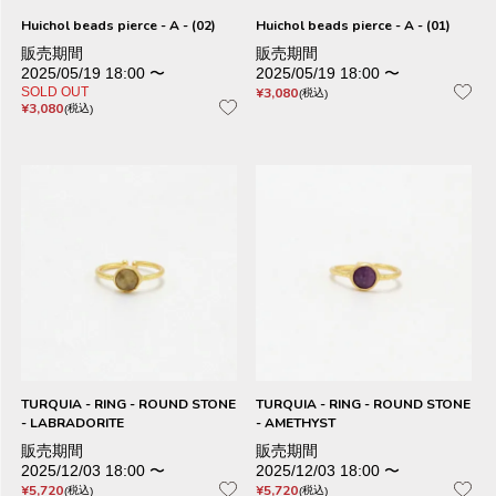
Huichol beads pierce - A - (02)
Huichol beads pierce - A - (01)
販売期間
販売期間
2025/05/19 18:00
〜
2025/05/19 18:00
〜
SOLD OUT
¥
3,080
税込
¥
3,080
税込
TURQUIA - RING - ROUND STONE
TURQUIA - RING - ROUND STONE
- LABRADORITE
- AMETHYST
販売期間
販売期間
2025/12/03 18:00
〜
2025/12/03 18:00
〜
¥
5,720
¥
5,720
税込
税込