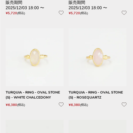
販売期間
販売期間
2025/12/03 18:00
〜
2025/12/03 18:00
〜
¥
5,720
¥
5,720
税込
税込
TURQUIA - RING - OVAL STONE
TURQUIA - RING - OVAL STONE
(S) - WHITE CHALCEDONY
(S) - ROSEQUARTZ
¥
6,380
¥
6,380
税込
税込