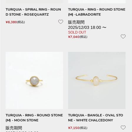
TURQUIA - SPIRAL RING - ROUN
TURQUIA - RING - ROUND STONE
D STONE - ROSEQUARTZ
(M) -LABRADORITE
¥
6,380
販売期間
税込
2025/12/03 18:00
〜
SOLD OUT
¥
7,040
税込
TURQUIA - RING - ROUND STONE
TURQUIA - BANGLE - OVAL STO
(M) - MOON STONE
NE - WHITE CHALCEDONY
販売期間
¥
7,150
税込