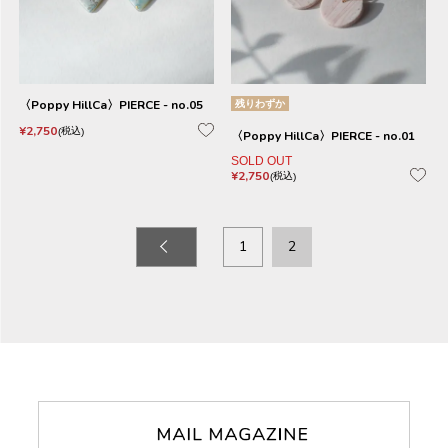
〈Poppy HillCa〉PIERCE - no.05
残りわずか
¥
2,750
税込
〈Poppy HillCa〉PIERCE - no.01
SOLD OUT
¥
2,750
税込
1
2