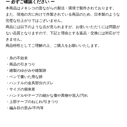
ー 必ずご確認ください ー
本商品はメキシコの昔ながらの製法・環境で製作されております。
また、現地の方に向けて作製されている商品のため、日本製のような
完璧な仕上がりではございません。
商品には以下のような点が見られますが、お使いいただくには問題が
ない品質となりますので、下記と理由とする返品・交換には対応がで
きません。
商品特性としてご理解の上、ご購入をお願いいたします。
・糸の不始末
・商品の引きつり
・縫製のゆがみや縫製跡
・ペンで書いた用な跡
・ハンドルの金具部分のズレ
・サイズの個体差
・ハンドルやテープの細かな傷や異物や混入/汚れ
・上部テープのねじれ/引きつり
・編み目の歪み/不均等