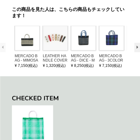
この商品を見た人は、こちらの商品もチェックしてい
ます！
MERCADO B
LEATHER HA
MERCADO B
MERCADO B
MERCA
AG - MIMOSA
NDLE COVER
AG - DICE - M
AG - 3COLOR
AG - DI
- Black / Crea
OSAIC - Black
S CHECK - Bl
OSAIC 
¥ 7,150(税込)
¥ 1,320(税込)
¥ 8,250(税込)
¥ 7,150(税込)
¥ 8,25
m (SHORT X
/ Cream / Meta
ack / Dark Gre
er / Nav
S)
llic Blue
en / Navy (XS)
CHECKED ITEM