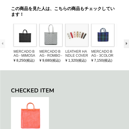
この商品を見た人は、こちらの商品もチェックしてい
ます！
MERCADO B
MERCADO B
LEATHER HA
MERCADO B
POM P
AG - MIMOSA
AG - ROMBO -
NDLE COVER
AG - 3COLOR
ARM (
- Black (SHOR
LONG HANDL
S CHECK - Bl
¥ 8,250(税込)
¥ 9,680(税込)
¥ 1,320(税込)
¥ 7,150(税込)
¥ 1,32
T S)
E - Silver / Whi
ack / Dark Gre
te (M)
en / Navy (XS)
CHECKED ITEM