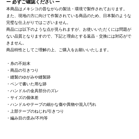
ー 必ずご確認ください ー
本商品はメキシコの昔ながらの製法・環境で製作されております。
また、現地の方に向けて作製されている商品のため、日本製のような
完璧な仕上がりではございません。
商品には以下のような点が見られますが、お使いいただくには問題が
ない品質となりますので、下記と理由とする返品・交換には対応がで
きません。
商品特性としてご理解の上、ご購入をお願いいたします。
・糸の不始末
・商品の引きつり
・縫製のゆがみや縫製跡
・ペンで書いた用な跡
・ハンドルの金具部分のズレ
・サイズの個体差
・ハンドルやテープの細かな傷や異物や混入/汚れ
・上部テープのねじれ/引きつり
・編み目の歪み/不均等