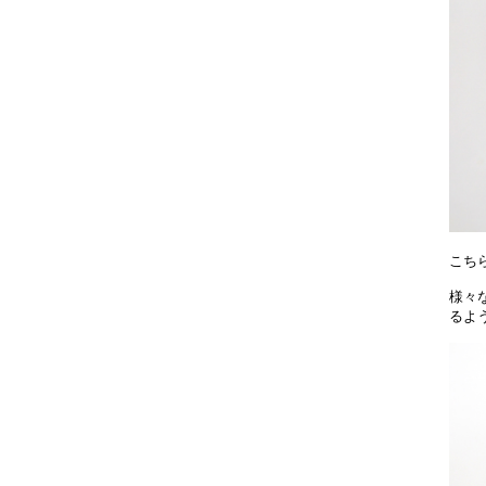
こち
様々
るよ