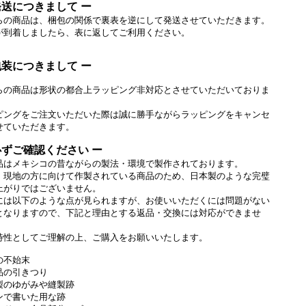
発送につきまして ー
らの商品は、梱包の関係で裏表を逆にして発送させていただきます。
が到着しましたら、表に返してご利用ください。
包装につきまして ー
らの商品は形状の都合上ラッピング非対応とさせていただいておりま
ピングをご注文いただいた際は誠に勝手ながらラッピングをキャンセ
せていただきます。
必ずご確認ください ー
品はメキシコの昔ながらの製法・環境で製作されております。
、現地の方に向けて作製されている商品のため、日本製のような完璧
上がりではございません。
には以下のような点が見られますが、お使いいただくには問題がない
となりますので、下記と理由とする返品・交換には対応ができませ
特性としてご理解の上、ご購入をお願いいたします。
の不始末
品の引きつり
製のゆがみや縫製跡
ンで書いた用な跡