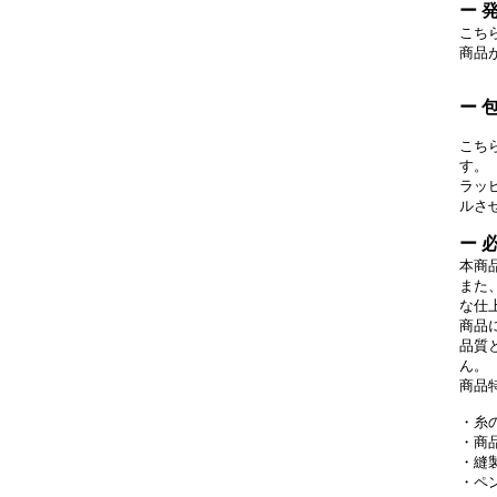
ー 
こち
商品
ー 
こち
す。
ラッ
ルさ
ー 
本商
また
な仕
商品
品質
ん。
商品
・糸
・商
・縫
・ペ