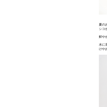
夏の
シコ
鮮や
水に
けや