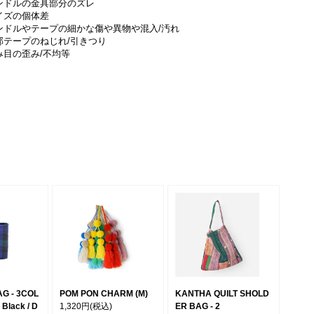
ンドルの金具部分のズレ
イズの個体差
ンドルやテープの細かな傷や異物や混入/汚れ
部テープのねじれ/引きつり
み目の歪み/不均等
G - 3COL
POM PON CHARM (M)
KANTHA QUILT SHOLD
Black / D
1,320円
(税込)
ER BAG - 2