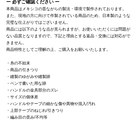
ー 必ずご確認ください ー
本商品はメキシコの昔ながらの製法・環境で製作されております。
また、現地の方に向けて作製されている商品のため、日本製のような
完璧な仕上がりではございません。
商品には以下のような点が見られますが、お使いいただくには問題が
ない品質となりますので、下記と理由とする返品・交換には対応がで
きません。
商品特性としてご理解の上、ご購入をお願いいたします。
・糸の不始末
・商品の引きつり
・縫製のゆがみや縫製跡
・ペンで書いた用な跡
・ハンドルの金具部分のズレ
・サイズの個体差
・ハンドルやテープの細かな傷や異物や混入/汚れ
・上部テープのねじれ/引きつり
・編み目の歪み/不均等