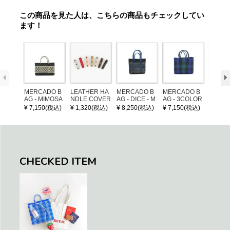
この商品を見た人は、こちらの商品もチェックしてい
ます！
MERCADO B
LEATHER HA
MERCADO B
MERCADO B
MERCA
AG - MIMOSA
NDLE COVER
AG - DICE - M
AG - 3COLOR
AG - DI
- Black / Crea
OSAIC - Black
S CHECK - Bl
OSAIC 
¥ 7,150(税込)
¥ 1,320(税込)
¥ 8,250(税込)
¥ 7,150(税込)
¥ 8,25
m (SHORT X
/ Cream / Meta
ack / Dark Gre
er / Nav
S)
llic Blue
en / Navy (XS)
CHECKED ITEM