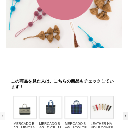
この商品を見た人は、こちらの商品もチェックしてい
ます！
MERCADO B
MERCADO B
MERCADO B
LEATHER HA
POM P
AG - MIMOSA
AG - DICE - M
AG - 3COLOR
NDLE COVER
ARM (