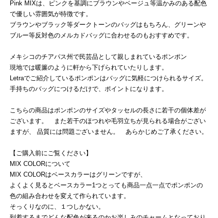
Pink MIXは、ピンクを基調にブラウンやベージュ等温かみのある配色
で優しい雰囲気が特徴です。
ブラウンやブラック等ダークトーンのバッグはもちろん、グリーンや
ブルー等反対色のメルカドバッグに合わせるのもおすすめです。
メキシコのチアパス州で民芸品として親しまれているポンポン
現地では暖簾のように軒から下げられていたりします。
Letraでご紹介しているポンポンはバッグに気軽につけられるサイズ。
手持ちのバッグにつけるだけで、ポイントになります。
こちらの商品はポンポンのサイズやタッセルの長さに若干の個体差が
ございます。 また若干のほつれや毛羽立ちが見られる場合がござい
ますが、 品質には問題ございません。 あらかじめご了承ください。
【ご購入前にご覧ください】
MIX COLORについて
MIX COLORはベースカラーはグリーンですが、
よくよく見るとベースカラー1つとっても商品一点一点でポンポンの
色の組み合わせを変えて作られています。
そっくりなのに、１つしかない。
到着するまでどんな配色が来るのかお楽しみのチャームとなっており