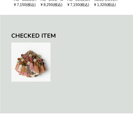
- Black / Crea
OSAIC - Black
S CHECK - Bl
¥ 7,150(税込)
¥ 8,250(税込)
¥ 7,150(税込)
¥ 1,320(税込)
¥ 1,32
m (SHORT X
/ Cream / Meta
ack / Dark Gre
S)
llic Blue
en / Navy (XS)
CHECKED ITEM