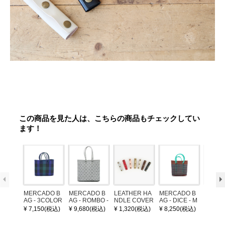
この商品を見た人は、こちらの商品もチェックしてい
ます！
MERCADO B
MERCADO B
LEATHER HA
MERCADO B
MERCA
AG - 3COLOR
AG - ROMBO -
NDLE COVER
AG - DICE - M
AG - DI
S CHECK - Bl
LONG HANDL
OSAIC - Copp
OSAIC 
¥ 7,150(税込)
¥ 9,680(税込)
¥ 1,320(税込)
¥ 8,250(税込)
¥ 8,25
ack / Dark Gre
E - Silver / Whi
er / Navy / Mint
/ Cream
en / Navy (XS)
te (M)
llic Blu