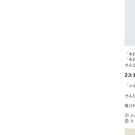
「今
「今
そん
2ス
「メ
そん
取り
① 
② 