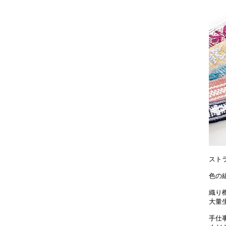
スト
色の
織り
大量
手仕