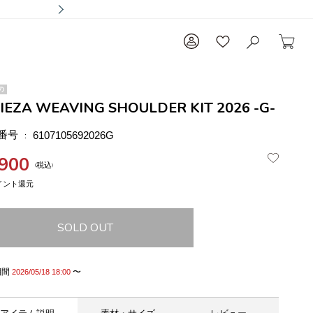
の
LIEZA WEAVING SHOULDER KIT 2026 -G-
番号
6107105692026G
,900
税込
SOLD OUT
期間
〜
2026/05/18 18:00