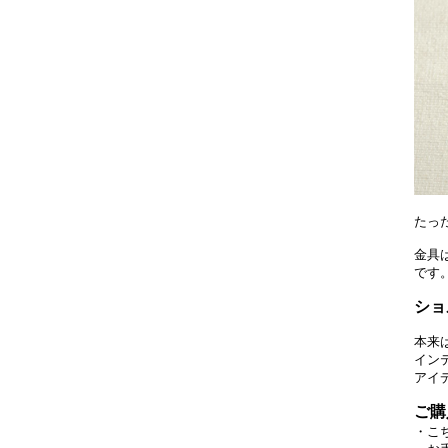
たっ
金具
です
ショ
本来
イン
アイ
ご購
・こ