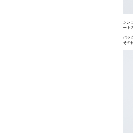
シン
ート
バッ
その