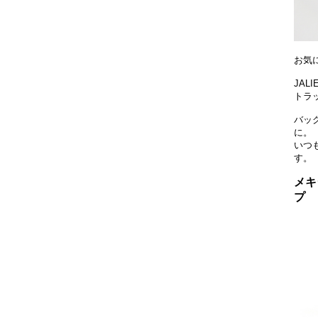
お気
JAL
トラ
バッ
に。
いつ
す。
メキ
プ