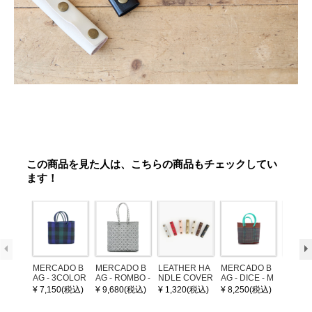
この商品を見た人は、こちらの商品もチェックしてい
ます！
MERCADO B
MERCADO B
LEATHER HA
MERCADO B
MERCA
AG - 3COLOR
AG - ROMBO -
NDLE COVER
AG - DICE - M
AG - DI
S CHECK - Bl
LONG HANDL
OSAIC - Copp
OSAIC 
¥ 7,150(税込)
¥ 9,680(税込)
¥ 1,320(税込)
¥ 8,250(税込)
¥ 8,25
ack / Dark Gre
E - Silver / Whi
er / Navy / Mint
/ Cream
en / Navy (XS)
te (M)
llic Blu