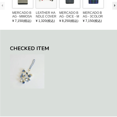
MERCADO B
LEATHER HA
MERCADO B
MERCADO B
MERCA
AG - MIMOSA
NDLE COVER
AG - DICE - M
AG - 3COLOR
AG - DI
- Black / Crea
OSAIC - Black
S CHECK - Bl
OSAIC 
¥ 7,150(税込)
¥ 1,320(税込)
¥ 8,250(税込)
¥ 7,150(税込)
¥ 8,25
m (SHORT X
/ Cream / Meta
ack / Dark Gre
er / Nav
S)
llic Blue
en / Navy (XS)
CHECKED ITEM